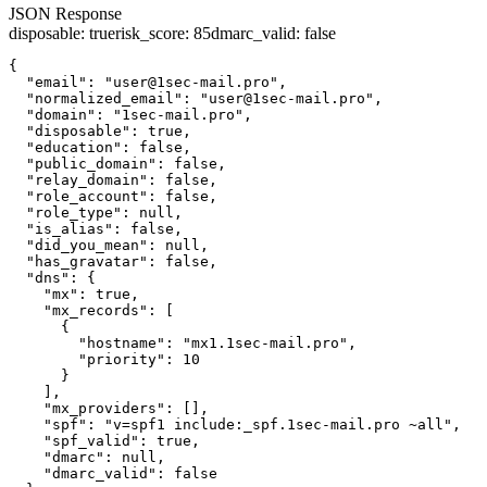
JSON Response
disposable
:
true
risk_score
:
85
dmarc_valid
:
false
{

  "email": "user@1sec-mail.pro",

  "normalized_email": "user@1sec-mail.pro",

  "domain": "1sec-mail.pro",

  "disposable": true,

  "education": false,

  "public_domain": false,

  "relay_domain": false,

  "role_account": false,

  "role_type": null,

  "is_alias": false,

  "did_you_mean": null,

  "has_gravatar": false,

  "dns": {

    "mx": true,

    "mx_records": [

      {

        "hostname": "mx1.1sec-mail.pro",

        "priority": 10

      }

    ],

    "mx_providers": [],

    "spf": "v=spf1 include:_spf.1sec-mail.pro ~all",

    "spf_valid": true,

    "dmarc": null,

    "dmarc_valid": false
