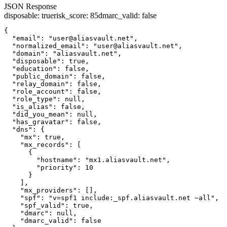
JSON Response
disposable
:
true
risk_score
:
85
dmarc_valid
:
false
{

  "email": "user@aliasvault.net",

  "normalized_email": "user@aliasvault.net",

  "domain": "aliasvault.net",

  "disposable": true,

  "education": false,

  "public_domain": false,

  "relay_domain": false,

  "role_account": false,

  "role_type": null,

  "is_alias": false,

  "did_you_mean": null,

  "has_gravatar": false,

  "dns": {

    "mx": true,

    "mx_records": [

      {

        "hostname": "mx1.aliasvault.net",

        "priority": 10

      }

    ],

    "mx_providers": [],

    "spf": "v=spf1 include:_spf.aliasvault.net ~all",

    "spf_valid": true,

    "dmarc": null,

    "dmarc_valid": false
