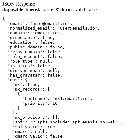
JSON Response
disposable
:
true
risk_score
:
85
dmarc_valid
:
false
{

  "email": "user@email1.io",

  "normalized_email": "user@email1.io",

  "domain": "email1.io",

  "disposable": true,

  "education": false,

  "public_domain": false,

  "relay_domain": false,

  "role_account": false,

  "role_type": null,

  "is_alias": false,

  "did_you_mean": null,

  "has_gravatar": false,

  "dns": {

    "mx": true,

    "mx_records": [

      {

        "hostname": "mx1.email1.io",

        "priority": 10

      }

    ],

    "mx_providers": [],

    "spf": "v=spf1 include:_spf.email1.io ~all",

    "spf_valid": true,

    "dmarc": null,

    "dmarc_valid": false
