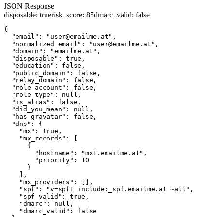
JSON Response
disposable
:
true
risk_score
:
85
dmarc_valid
:
false
{

  "email": "user@emailme.at",

  "normalized_email": "user@emailme.at",

  "domain": "emailme.at",

  "disposable": true,

  "education": false,

  "public_domain": false,

  "relay_domain": false,

  "role_account": false,

  "role_type": null,

  "is_alias": false,

  "did_you_mean": null,

  "has_gravatar": false,

  "dns": {

    "mx": true,

    "mx_records": [

      {

        "hostname": "mx1.emailme.at",

        "priority": 10

      }

    ],

    "mx_providers": [],

    "spf": "v=spf1 include:_spf.emailme.at ~all",

    "spf_valid": true,

    "dmarc": null,

    "dmarc_valid": false
