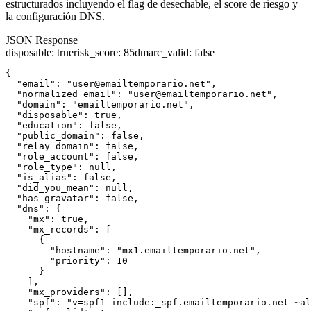
estructurados incluyendo el flag de desechable, el score de riesgo y
la configuración DNS.
JSON Response
disposable
:
true
risk_score
:
85
dmarc_valid
:
false
{

  "email": "user@emailtemporario.net",

  "normalized_email": "user@emailtemporario.net",

  "domain": "emailtemporario.net",

  "disposable": true,

  "education": false,

  "public_domain": false,

  "relay_domain": false,

  "role_account": false,

  "role_type": null,

  "is_alias": false,

  "did_you_mean": null,

  "has_gravatar": false,

  "dns": {

    "mx": true,

    "mx_records": [

      {

        "hostname": "mx1.emailtemporario.net",

        "priority": 10

      }

    ],

    "mx_providers": [],

    "spf": "v=spf1 include:_spf.emailtemporario.net ~al