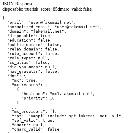
JSON Response
disposable
:
true
risk_score
:
85
dmarc_valid
:
false
{

  "email": "user@fakemail.net",

  "normalized_email": "user@fakemail.net",

  "domain": "fakemail.net",

  "disposable": true,

  "education": false,

  "public_domain": false,

  "relay_domain": false,

  "role_account": false,

  "role_type": null,

  "is_alias": false,

  "did_you_mean": null,

  "has_gravatar": false,

  "dns": {

    "mx": true,

    "mx_records": [

      {

        "hostname": "mx1.fakemail.net",

        "priority": 10

      }

    ],

    "mx_providers": [],

    "spf": "v=spf1 include:_spf.fakemail.net ~all",

    "spf_valid": true,

    "dmarc": null,

    "dmarc_valid": false
