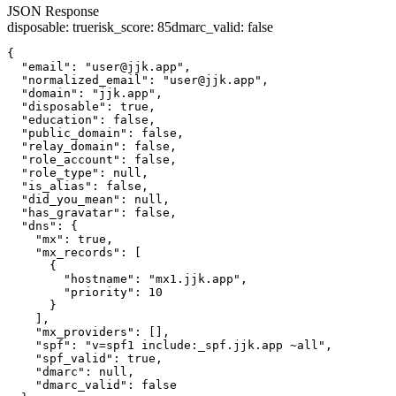
JSON Response
disposable
:
true
risk_score
:
85
dmarc_valid
:
false
{

  "email": "user@jjk.app",

  "normalized_email": "user@jjk.app",

  "domain": "jjk.app",

  "disposable": true,

  "education": false,

  "public_domain": false,

  "relay_domain": false,

  "role_account": false,

  "role_type": null,

  "is_alias": false,

  "did_you_mean": null,

  "has_gravatar": false,

  "dns": {

    "mx": true,

    "mx_records": [

      {

        "hostname": "mx1.jjk.app",

        "priority": 10

      }

    ],

    "mx_providers": [],

    "spf": "v=spf1 include:_spf.jjk.app ~all",

    "spf_valid": true,

    "dmarc": null,

    "dmarc_valid": false
