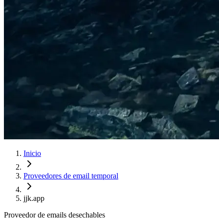
Inicio
Proveedores de email temporal
jjk.app
Proveedor de emails desechables