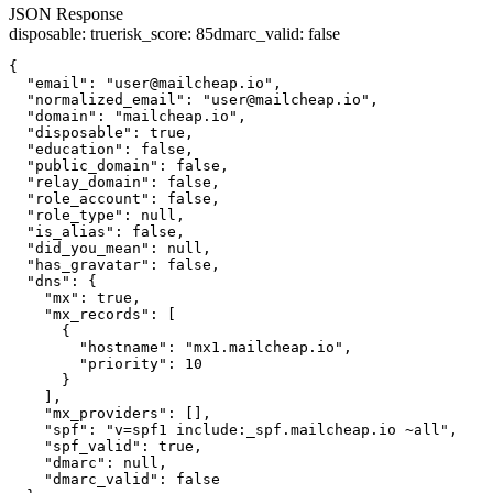
JSON Response
disposable
:
true
risk_score
:
85
dmarc_valid
:
false
{

  "email": "user@mailcheap.io",

  "normalized_email": "user@mailcheap.io",

  "domain": "mailcheap.io",

  "disposable": true,

  "education": false,

  "public_domain": false,

  "relay_domain": false,

  "role_account": false,

  "role_type": null,

  "is_alias": false,

  "did_you_mean": null,

  "has_gravatar": false,

  "dns": {

    "mx": true,

    "mx_records": [

      {

        "hostname": "mx1.mailcheap.io",

        "priority": 10

      }

    ],

    "mx_providers": [],

    "spf": "v=spf1 include:_spf.mailcheap.io ~all",

    "spf_valid": true,

    "dmarc": null,

    "dmarc_valid": false
