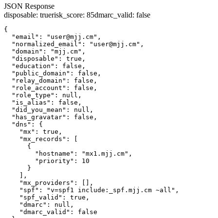
JSON Response
disposable
:
true
risk_score
:
85
dmarc_valid
:
false
{

  "email": "user@mjj.cm",

  "normalized_email": "user@mjj.cm",

  "domain": "mjj.cm",

  "disposable": true,

  "education": false,

  "public_domain": false,

  "relay_domain": false,

  "role_account": false,

  "role_type": null,

  "is_alias": false,

  "did_you_mean": null,

  "has_gravatar": false,

  "dns": {

    "mx": true,

    "mx_records": [

      {

        "hostname": "mx1.mjj.cm",

        "priority": 10

      }

    ],

    "mx_providers": [],

    "spf": "v=spf1 include:_spf.mjj.cm ~all",

    "spf_valid": true,

    "dmarc": null,

    "dmarc_valid": false
