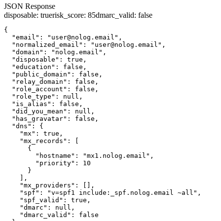
JSON Response
disposable
:
true
risk_score
:
85
dmarc_valid
:
false
{

  "email": "user@nolog.email",

  "normalized_email": "user@nolog.email",

  "domain": "nolog.email",

  "disposable": true,

  "education": false,

  "public_domain": false,

  "relay_domain": false,

  "role_account": false,

  "role_type": null,

  "is_alias": false,

  "did_you_mean": null,

  "has_gravatar": false,

  "dns": {

    "mx": true,

    "mx_records": [

      {

        "hostname": "mx1.nolog.email",

        "priority": 10

      }

    ],

    "mx_providers": [],

    "spf": "v=spf1 include:_spf.nolog.email ~all",

    "spf_valid": true,

    "dmarc": null,

    "dmarc_valid": false
