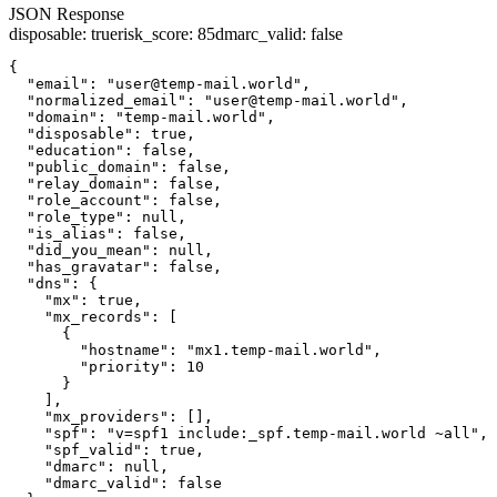
JSON Response
disposable
:
true
risk_score
:
85
dmarc_valid
:
false
{

  "email": "user@temp-mail.world",

  "normalized_email": "user@temp-mail.world",

  "domain": "temp-mail.world",

  "disposable": true,

  "education": false,

  "public_domain": false,

  "relay_domain": false,

  "role_account": false,

  "role_type": null,

  "is_alias": false,

  "did_you_mean": null,

  "has_gravatar": false,

  "dns": {

    "mx": true,

    "mx_records": [

      {

        "hostname": "mx1.temp-mail.world",

        "priority": 10

      }

    ],

    "mx_providers": [],

    "spf": "v=spf1 include:_spf.temp-mail.world ~all",

    "spf_valid": true,

    "dmarc": null,

    "dmarc_valid": false
