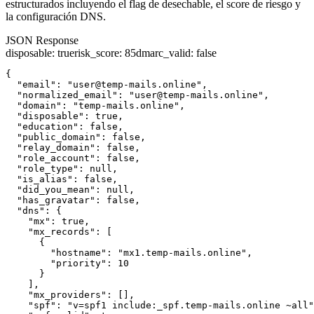
estructurados incluyendo el flag de desechable, el score de riesgo y
la configuración DNS.
JSON Response
disposable
:
true
risk_score
:
85
dmarc_valid
:
false
{

  "email": "user@temp-mails.online",

  "normalized_email": "user@temp-mails.online",

  "domain": "temp-mails.online",

  "disposable": true,

  "education": false,

  "public_domain": false,

  "relay_domain": false,

  "role_account": false,

  "role_type": null,

  "is_alias": false,

  "did_you_mean": null,

  "has_gravatar": false,

  "dns": {

    "mx": true,

    "mx_records": [

      {

        "hostname": "mx1.temp-mails.online",

        "priority": 10

      }

    ],

    "mx_providers": [],

    "spf": "v=spf1 include:_spf.temp-mails.online ~all"