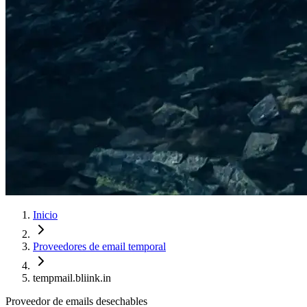
Inicio
Proveedores de email temporal
tempmail.bliink.in
Proveedor de emails desechables