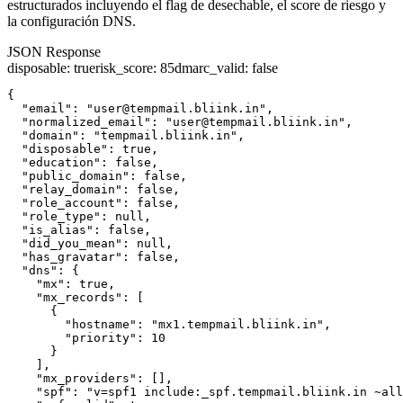
estructurados incluyendo el flag de desechable, el score de riesgo y
la configuración DNS.
JSON Response
disposable
:
true
risk_score
:
85
dmarc_valid
:
false
{

  "email": "user@tempmail.bliink.in",

  "normalized_email": "user@tempmail.bliink.in",

  "domain": "tempmail.bliink.in",

  "disposable": true,

  "education": false,

  "public_domain": false,

  "relay_domain": false,

  "role_account": false,

  "role_type": null,

  "is_alias": false,

  "did_you_mean": null,

  "has_gravatar": false,

  "dns": {

    "mx": true,

    "mx_records": [

      {

        "hostname": "mx1.tempmail.bliink.in",

        "priority": 10

      }

    ],

    "mx_providers": [],

    "spf": "v=spf1 include:_spf.tempmail.bliink.in ~all