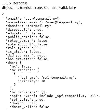
JSON Response
disposable
:
true
risk_score
:
85
dmarc_valid
:
false
{

  "email": "user@tempmail.my",

  "normalized_email": "user@tempmail.my",

  "domain": "tempmail.my",

  "disposable": true,

  "education": false,

  "public_domain": false,

  "relay_domain": false,

  "role_account": false,

  "role_type": null,

  "is_alias": false,

  "did_you_mean": null,

  "has_gravatar": false,

  "dns": {

    "mx": true,

    "mx_records": [

      {

        "hostname": "mx1.tempmail.my",

        "priority": 10

      }

    ],

    "mx_providers": [],

    "spf": "v=spf1 include:_spf.tempmail.my ~all",

    "spf_valid": true,

    "dmarc": null,

    "dmarc_valid": false
