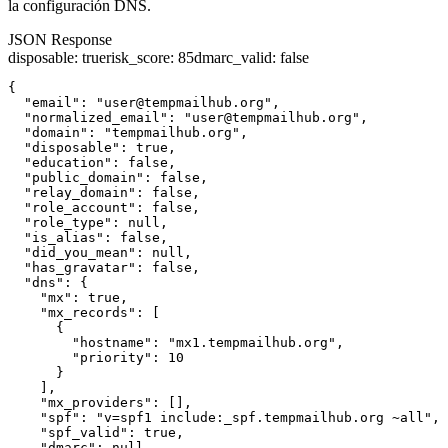
la configuración DNS.
JSON Response
disposable
:
true
risk_score
:
85
dmarc_valid
:
false
{

  "email": "user@tempmailhub.org",

  "normalized_email": "user@tempmailhub.org",

  "domain": "tempmailhub.org",

  "disposable": true,

  "education": false,

  "public_domain": false,

  "relay_domain": false,

  "role_account": false,

  "role_type": null,

  "is_alias": false,

  "did_you_mean": null,

  "has_gravatar": false,

  "dns": {

    "mx": true,

    "mx_records": [

      {

        "hostname": "mx1.tempmailhub.org",

        "priority": 10

      }

    ],

    "mx_providers": [],

    "spf": "v=spf1 include:_spf.tempmailhub.org ~all",

    "spf_valid": true,

    "dmarc": null,
