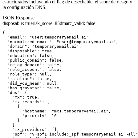
estructurados incluyendo el flag de desechable, el score de riesgo y
la configuración DNS.
JSON Response
disposable
:
true
risk_score
:
85
dmarc_valid
:
false
{

  "email": "user@temporaryemail.ai",

  "normalized_email": "user@temporaryemail.ai",

  "domain": "temporaryemail.ai",

  "disposable": true,

  "education": false,

  "public_domain": false,

  "relay_domain": false,

  "role_account": false,

  "role_type": null,

  "is_alias": false,

  "did_you_mean": null,

  "has_gravatar": false,

  "dns": {

    "mx": true,

    "mx_records": [

      {

        "hostname": "mx1.temporaryemail.ai",

        "priority": 10

      }

    ],

    "mx_providers": [],

    "spf": "v=spf1 include:_spf.temporaryemail.ai ~all"