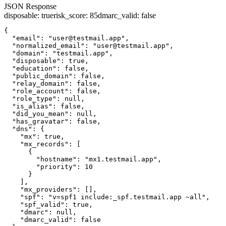
JSON Response
disposable
:
true
risk_score
:
85
dmarc_valid
:
false
{

  "email": "user@testmail.app",

  "normalized_email": "user@testmail.app",

  "domain": "testmail.app",

  "disposable": true,

  "education": false,

  "public_domain": false,

  "relay_domain": false,

  "role_account": false,

  "role_type": null,

  "is_alias": false,

  "did_you_mean": null,

  "has_gravatar": false,

  "dns": {

    "mx": true,

    "mx_records": [

      {

        "hostname": "mx1.testmail.app",

        "priority": 10

      }

    ],

    "mx_providers": [],

    "spf": "v=spf1 include:_spf.testmail.app ~all",

    "spf_valid": true,

    "dmarc": null,

    "dmarc_valid": false
