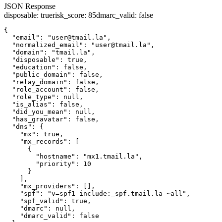
JSON Response
disposable
:
true
risk_score
:
85
dmarc_valid
:
false
{

  "email": "user@tmail.la",

  "normalized_email": "user@tmail.la",

  "domain": "tmail.la",

  "disposable": true,

  "education": false,

  "public_domain": false,

  "relay_domain": false,

  "role_account": false,

  "role_type": null,

  "is_alias": false,

  "did_you_mean": null,

  "has_gravatar": false,

  "dns": {

    "mx": true,

    "mx_records": [

      {

        "hostname": "mx1.tmail.la",

        "priority": 10

      }

    ],

    "mx_providers": [],

    "spf": "v=spf1 include:_spf.tmail.la ~all",

    "spf_valid": true,

    "dmarc": null,

    "dmarc_valid": false
