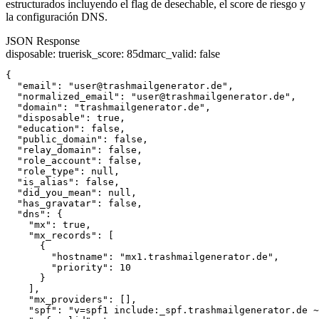
estructurados incluyendo el flag de desechable, el score de riesgo y
la configuración DNS.
JSON Response
disposable
:
true
risk_score
:
85
dmarc_valid
:
false
{

  "email": "user@trashmailgenerator.de",

  "normalized_email": "user@trashmailgenerator.de",

  "domain": "trashmailgenerator.de",

  "disposable": true,

  "education": false,

  "public_domain": false,

  "relay_domain": false,

  "role_account": false,

  "role_type": null,

  "is_alias": false,

  "did_you_mean": null,

  "has_gravatar": false,

  "dns": {

    "mx": true,

    "mx_records": [

      {

        "hostname": "mx1.trashmailgenerator.de",

        "priority": 10

      }

    ],

    "mx_providers": [],

    "spf": "v=spf1 include:_spf.trashmailgenerator.de ~