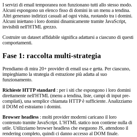
I servizi di email temporanea non funzionano tutti allo stesso modo.
Alcuni espongono un elenco fisso di domini in un menu a tendina.
Altri generano indirizzi casuali ad ogni visita, ruotando tra i domini.
Alcuni iniettano i loro domini dinamicamente tramite JavaScript,
invisibili nell'HTML grezzo.
Costruire un dataset affidabile significa adattarsi a ciascuno di questi
comportamenti.
Fase 1: raccolta multi-strategia
Prendiamo di mira 20+ provider di email usa e getta. Per ciascuno,
impieghiamo la strategia di estrazione più adatta al suo
funzionamento.
Richieste HTTP standard
: per i siti che espongono i loro domini
direttamente nell'HTML (menu a tendina, liste, campi di input pre-
compilati), una semplice chiamata HTTP è sufficiente. Analizziamo
il DOM ed estraiamo i domini.
Browser headless
: molti provider moderni caricano il loro
contenuto tramite JavaScript. L'HTML statico non contiene nulla di
utile. Utilizziamo browser headless che eseguono JS, attendono il
rendering completo, quindi ci danno accesso al DOM finale.