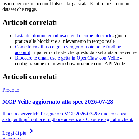
usano per creare account falsi su larga scala. E tutto inizia con un
dataset che regge.
Articoli correlati
Lista dei domini email usa e getta: come bloccarli
- guida
pratica alle blocklist e al rilevamento in tempo reale
Come le email usa e getta vengono usate nelle frodi agli
account
- i pattern di frode che questo dataset aiuta a prevenire
Bloccare le email usa e getta in OpenClaw con Veille
-
configurazione di un workflow no-code con l'API Veille
Articoli correlati
Prodotto
MCP Veille aggiornato alla spec 2026-07-28
Il nostro server MCP segue ora MCP 2026-07-28: nucleo senza
stato, auth più pulita e migliore aderenza a Claude e agli altri client.
Leggi di più
Sicurezza