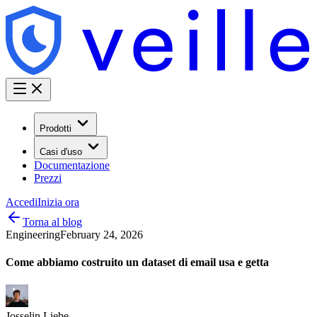
Prodotti
Casi d'uso
Documentazione
Prezzi
Accedi
Inizia ora
Torna al blog
Engineering
February 24, 2026
Come abbiamo costruito un dataset di email usa e getta
Josselin Liebe