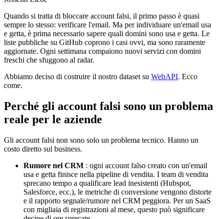
Quando si tratta di bloccare account falsi, il primo passo è quasi
sempre lo stesso: verificare l'email. Ma per individuare un'email usa
e getta, è prima necessario sapere quali domini sono usa e getta. Le
liste pubbliche su GitHub coprono i casi ovvi, ma sono raramente
aggiornate. Ogni settimana compaiono nuovi servizi con domini
freschi che sfuggono al radar.
Abbiamo deciso di costruire il nostro dataset su
WebAPI
. Ecco
come.
Perché gli account falsi sono un problema
reale per le aziende
Gli account falsi non sono solo un problema tecnico. Hanno un
costo diretto sul business.
Rumore nel CRM
: ogni account falso creato con un'email
usa e getta finisce nella pipeline di vendita. I team di vendita
sprecano tempo a qualificare lead inesistenti (Hubspot,
Salesforce, ecc.), le metriche di conversione vengono distorte
e il rapporto segnale/rumore nel CRM peggiora. Per un SaaS
con migliaia di registrazioni al mese, questo può significare
decine di ore sprecate.