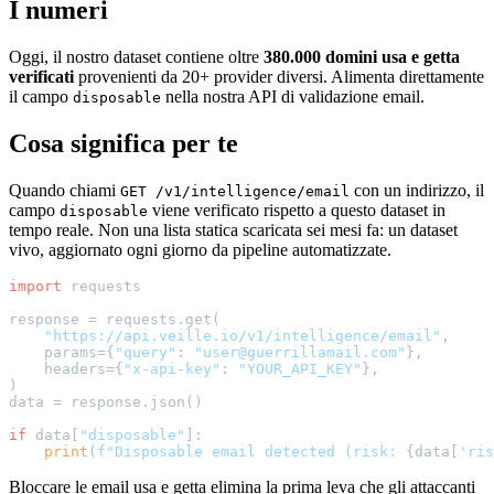
I numeri
Oggi, il nostro dataset contiene oltre
380.000 domini usa e getta
verificati
provenienti da 20+ provider diversi. Alimenta direttamente
il campo
nella nostra API di validazione email.
disposable
Cosa significa per te
Quando chiami
con un indirizzo, il
GET /v1/intelligence/email
campo
viene verificato rispetto a questo dataset in
disposable
tempo reale. Non una lista statica scaricata sei mesi fa: un dataset
vivo, aggiornato ogni giorno da pipeline automatizzate.
import
 requests

response = requests.get(

"https://api.veille.io/v1/intelligence/email"
,

    params={
"query"
: 
"user@guerrillamail.com"
},

    headers={
"x-api-key"
: 
"YOUR_API_KEY"
},

)

data = response.json()

if
 data[
"disposable"
]:

print
(
f"Disposable email detected (risk: 
{data[
'ris
Bloccare le email usa e getta elimina la prima leva che gli attaccanti