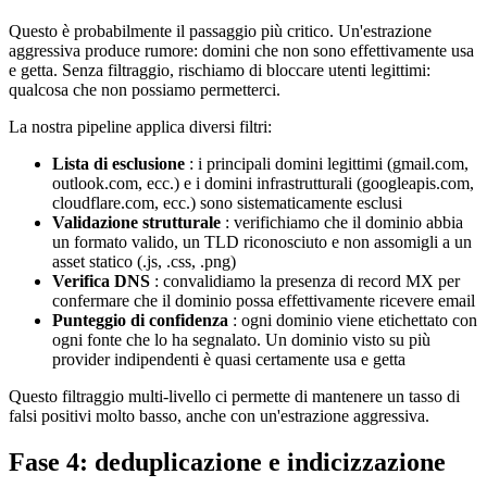
Questo è probabilmente il passaggio più critico. Un'estrazione
aggressiva produce rumore: domini che non sono effettivamente usa
e getta. Senza filtraggio, rischiamo di bloccare utenti legittimi:
qualcosa che non possiamo permetterci.
La nostra pipeline applica diversi filtri:
Lista di esclusione
: i principali domini legittimi (gmail.com,
outlook.com, ecc.) e i domini infrastrutturali (googleapis.com,
cloudflare.com, ecc.) sono sistematicamente esclusi
Validazione strutturale
: verifichiamo che il dominio abbia
un formato valido, un TLD riconosciuto e non assomigli a un
asset statico (.js, .css, .png)
Verifica DNS
: convalidiamo la presenza di record MX per
confermare che il dominio possa effettivamente ricevere email
Punteggio di confidenza
: ogni dominio viene etichettato con
ogni fonte che lo ha segnalato. Un dominio visto su più
provider indipendenti è quasi certamente usa e getta
Questo filtraggio multi-livello ci permette di mantenere un tasso di
falsi positivi molto basso, anche con un'estrazione aggressiva.
Fase 4: deduplicazione e indicizzazione