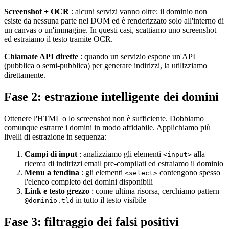
Screenshot + OCR
: alcuni servizi vanno oltre: il dominio non
esiste da nessuna parte nel DOM ed è renderizzato solo all'interno di
un canvas o un'immagine. In questi casi, scattiamo uno screenshot
ed estraiamo il testo tramite OCR.
Chiamate API dirette
: quando un servizio espone un'API
(pubblica o semi-pubblica) per generare indirizzi, la utilizziamo
direttamente.
Fase 2: estrazione intelligente dei domini
Ottenere l'HTML o lo screenshot non è sufficiente. Dobbiamo
comunque estrarre i domini in modo affidabile. Applichiamo più
livelli di estrazione in sequenza:
Campi di input
: analizziamo gli elementi
alla
<input>
ricerca di indirizzi email pre-compilati ed estraiamo il dominio
Menu a tendina
: gli elementi
contengono spesso
<select>
l'elenco completo dei domini disponibili
Link e testo grezzo
: come ultima risorsa, cerchiamo pattern
in tutto il testo visibile
@dominio.tld
Fase 3: filtraggio dei falsi positivi