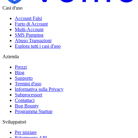
Casi d'uso
Account Falsi
Furto di Account
Multi-Account
SMS Pumping
Abuso Transazioni
Esplora tutti i casi d'uso
Azienda
Prezzi
Blog
Supporto
Termini d'uso
Informativa sulla Privacy
Subprocessori
Contattaci
Bug Bounty
Programma Startup
Sviluppatori
Per iniziare
Riferimento API