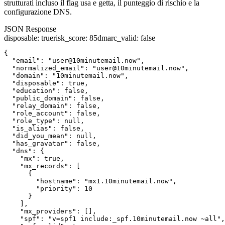
strutturati incluso il flag usa e getta, il punteggio di rischio e la
configurazione DNS.
JSON Response
disposable
:
true
risk_score
:
85
dmarc_valid
:
false
{

  "email": "user@10minutemail.now",

  "normalized_email": "user@10minutemail.now",

  "domain": "10minutemail.now",

  "disposable": true,

  "education": false,

  "public_domain": false,

  "relay_domain": false,

  "role_account": false,

  "role_type": null,

  "is_alias": false,

  "did_you_mean": null,

  "has_gravatar": false,

  "dns": {

    "mx": true,

    "mx_records": [

      {

        "hostname": "mx1.10minutemail.now",

        "priority": 10

      }

    ],

    "mx_providers": [],

    "spf": "v=spf1 include:_spf.10minutemail.now ~all",
