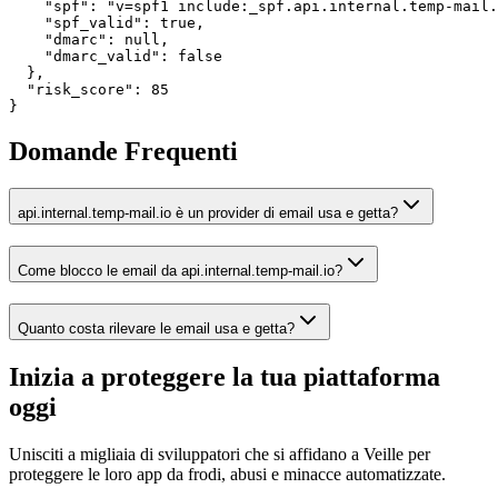
    "spf": "v=spf1 include:_spf.api.internal.temp-mail.
    "spf_valid": true,

    "dmarc": null,

    "dmarc_valid": false

  },

  "risk_score": 85

}
Domande Frequenti
api.internal.temp-mail.io è un provider di email usa e getta?
Come blocco le email da api.internal.temp-mail.io?
Quanto costa rilevare le email usa e getta?
Inizia a proteggere la tua piattaforma
oggi
Unisciti a migliaia di sviluppatori che si affidano a Veille per
proteggere le loro app da frodi, abusi e minacce automatizzate.