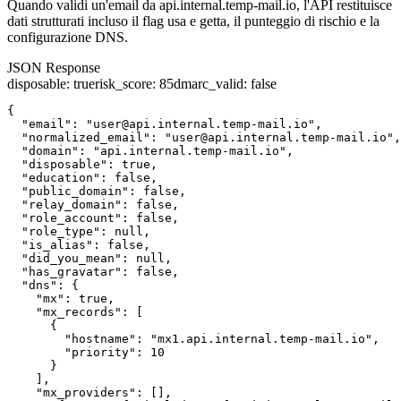
Quando validi un'email da api.internal.temp-mail.io, l'API restituisce
dati strutturati incluso il flag usa e getta, il punteggio di rischio e la
configurazione DNS.
JSON Response
disposable
:
true
risk_score
:
85
dmarc_valid
:
false
{

  "email": "user@api.internal.temp-mail.io",

  "normalized_email": "user@api.internal.temp-mail.io",

  "domain": "api.internal.temp-mail.io",

  "disposable": true,

  "education": false,

  "public_domain": false,

  "relay_domain": false,

  "role_account": false,

  "role_type": null,

  "is_alias": false,

  "did_you_mean": null,

  "has_gravatar": false,

  "dns": {

    "mx": true,

    "mx_records": [

      {

        "hostname": "mx1.api.internal.temp-mail.io",

        "priority": 10

      }

    ],

    "mx_providers": [],
