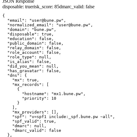
JSON Response
disposable
:
true
risk_score
:
85
dmarc_valid
:
false
{

  "email": "user@bune.pw",

  "normalized_email": "user@bune.pw",

  "domain": "bune.pw",

  "disposable": true,

  "education": false,

  "public_domain": false,

  "relay_domain": false,

  "role_account": false,

  "role_type": null,

  "is_alias": false,

  "did_you_mean": null,

  "has_gravatar": false,

  "dns": {

    "mx": true,

    "mx_records": [

      {

        "hostname": "mx1.bune.pw",

        "priority": 10

      }

    ],

    "mx_providers": [],

    "spf": "v=spf1 include:_spf.bune.pw ~all",

    "spf_valid": true,

    "dmarc": null,

    "dmarc_valid": false

  },
