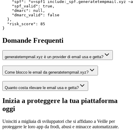
    "spf": "v=spf1 include:_spf.generatetempmail.xyz ~a
    "spf_valid": true,

    "dmarc": null,

    "dmarc_valid": false

  },

  "risk_score": 85

}
Domande Frequenti
generatetempmail.xyz è un provider di email usa e getta?
Come blocco le email da generatetempmail.xyz?
Quanto costa rilevare le email usa e getta?
Inizia a proteggere la tua piattaforma
oggi
Unisciti a migliaia di sviluppatori che si affidano a Veille per
proteggere le loro app da frodi, abusi e minacce automatizzate.