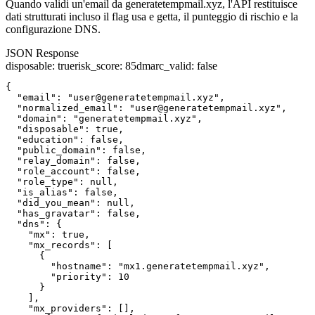
Quando validi un'email da generatetempmail.xyz, l'API restituisce
dati strutturati incluso il flag usa e getta, il punteggio di rischio e la
configurazione DNS.
JSON Response
disposable
:
true
risk_score
:
85
dmarc_valid
:
false
{

  "email": "user@generatetempmail.xyz",

  "normalized_email": "user@generatetempmail.xyz",

  "domain": "generatetempmail.xyz",

  "disposable": true,

  "education": false,

  "public_domain": false,

  "relay_domain": false,

  "role_account": false,

  "role_type": null,

  "is_alias": false,

  "did_you_mean": null,

  "has_gravatar": false,

  "dns": {

    "mx": true,

    "mx_records": [

      {

        "hostname": "mx1.generatetempmail.xyz",

        "priority": 10

      }

    ],

    "mx_providers": [],
