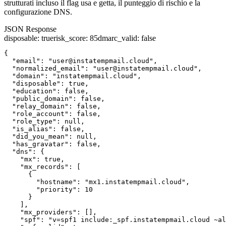
strutturati incluso il flag usa e getta, il punteggio di rischio e la
configurazione DNS.
JSON Response
disposable
:
true
risk_score
:
85
dmarc_valid
:
false
{

  "email": "user@instatempmail.cloud",

  "normalized_email": "user@instatempmail.cloud",

  "domain": "instatempmail.cloud",

  "disposable": true,

  "education": false,

  "public_domain": false,

  "relay_domain": false,

  "role_account": false,

  "role_type": null,

  "is_alias": false,

  "did_you_mean": null,

  "has_gravatar": false,

  "dns": {

    "mx": true,

    "mx_records": [

      {

        "hostname": "mx1.instatempmail.cloud",

        "priority": 10

      }

    ],

    "mx_providers": [],

    "spf": "v=spf1 include:_spf.instatempmail.cloud ~al