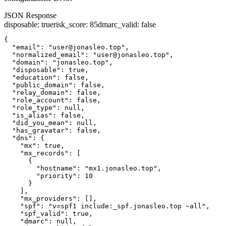
JSON Response
disposable
:
true
risk_score
:
85
dmarc_valid
:
false
{

  "email": "user@jonasleo.top",

  "normalized_email": "user@jonasleo.top",

  "domain": "jonasleo.top",

  "disposable": true,

  "education": false,

  "public_domain": false,

  "relay_domain": false,

  "role_account": false,

  "role_type": null,

  "is_alias": false,

  "did_you_mean": null,

  "has_gravatar": false,

  "dns": {

    "mx": true,

    "mx_records": [

      {

        "hostname": "mx1.jonasleo.top",

        "priority": 10

      }

    ],

    "mx_providers": [],

    "spf": "v=spf1 include:_spf.jonasleo.top ~all",

    "spf_valid": true,

    "dmarc": null,
