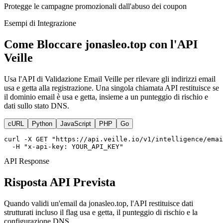
Protegge le campagne promozionali dall'abuso dei coupon
Esempi di Integrazione
Come Bloccare jonasleo.top con l'API
Veille
Usa l'API di Validazione Email Veille per rilevare gli indirizzi email
usa e getta alla registrazione. Una singola chiamata API restituisce se
il dominio email è usa e getta, insieme a un punteggio di rischio e
dati sullo stato DNS.
cURL
Python
JavaScript
PHP
Go
curl -X GET "https://api.veille.io/v1/intelligence/emai
  -H "x-api-key: YOUR_API_KEY"
API Response
Risposta API Prevista
Quando validi un'email da jonasleo.top, l'API restituisce dati
strutturati incluso il flag usa e getta, il punteggio di rischio e la
configurazione DNS.