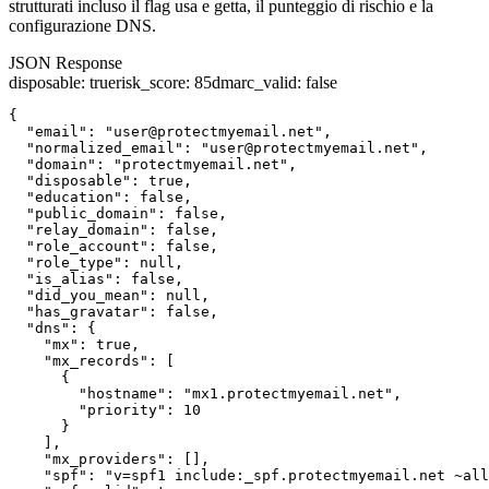
strutturati incluso il flag usa e getta, il punteggio di rischio e la
configurazione DNS.
JSON Response
disposable
:
true
risk_score
:
85
dmarc_valid
:
false
{

  "email": "user@protectmyemail.net",

  "normalized_email": "user@protectmyemail.net",

  "domain": "protectmyemail.net",

  "disposable": true,

  "education": false,

  "public_domain": false,

  "relay_domain": false,

  "role_account": false,

  "role_type": null,

  "is_alias": false,

  "did_you_mean": null,

  "has_gravatar": false,

  "dns": {

    "mx": true,

    "mx_records": [

      {

        "hostname": "mx1.protectmyemail.net",

        "priority": 10

      }

    ],

    "mx_providers": [],

    "spf": "v=spf1 include:_spf.protectmyemail.net ~all