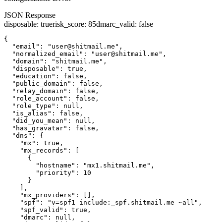
JSON Response
disposable
:
true
risk_score
:
85
dmarc_valid
:
false
{

  "email": "user@shitmail.me",

  "normalized_email": "user@shitmail.me",

  "domain": "shitmail.me",

  "disposable": true,

  "education": false,

  "public_domain": false,

  "relay_domain": false,

  "role_account": false,

  "role_type": null,

  "is_alias": false,

  "did_you_mean": null,

  "has_gravatar": false,

  "dns": {

    "mx": true,

    "mx_records": [

      {

        "hostname": "mx1.shitmail.me",

        "priority": 10

      }

    ],

    "mx_providers": [],

    "spf": "v=spf1 include:_spf.shitmail.me ~all",

    "spf_valid": true,

    "dmarc": null,
