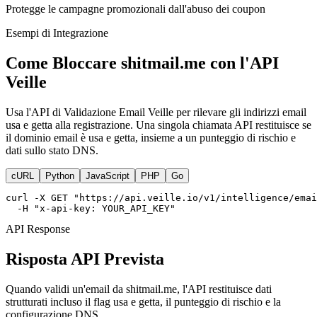
Protegge le campagne promozionali dall'abuso dei coupon
Esempi di Integrazione
Come Bloccare shitmail.me con l'API
Veille
Usa l'API di Validazione Email Veille per rilevare gli indirizzi email
usa e getta alla registrazione. Una singola chiamata API restituisce se
il dominio email è usa e getta, insieme a un punteggio di rischio e
dati sullo stato DNS.
cURL
Python
JavaScript
PHP
Go
curl -X GET "https://api.veille.io/v1/intelligence/emai
  -H "x-api-key: YOUR_API_KEY"
API Response
Risposta API Prevista
Quando validi un'email da shitmail.me, l'API restituisce dati
strutturati incluso il flag usa e getta, il punteggio di rischio e la
configurazione DNS.