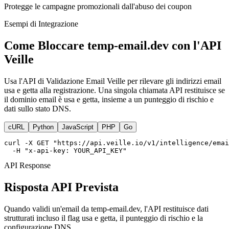
Protegge le campagne promozionali dall'abuso dei coupon
Esempi di Integrazione
Come Bloccare temp-email.dev con l'API
Veille
Usa l'API di Validazione Email Veille per rilevare gli indirizzi email
usa e getta alla registrazione. Una singola chiamata API restituisce se
il dominio email è usa e getta, insieme a un punteggio di rischio e
dati sullo stato DNS.
cURL
Python
JavaScript
PHP
Go
curl -X GET "https://api.veille.io/v1/intelligence/emai
  -H "x-api-key: YOUR_API_KEY"
API Response
Risposta API Prevista
Quando validi un'email da temp-email.dev, l'API restituisce dati
strutturati incluso il flag usa e getta, il punteggio di rischio e la
configurazione DNS.