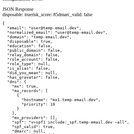
JSON Response
disposable
:
true
risk_score
:
85
dmarc_valid
:
false
{

  "email": "user@temp-email.dev",

  "normalized_email": "user@temp-email.dev",

  "domain": "temp-email.dev",

  "disposable": true,

  "education": false,

  "public_domain": false,

  "relay_domain": false,

  "role_account": false,

  "role_type": null,

  "is_alias": false,

  "did_you_mean": null,

  "has_gravatar": false,

  "dns": {

    "mx": true,

    "mx_records": [

      {

        "hostname": "mx1.temp-email.dev",

        "priority": 10

      }

    ],

    "mx_providers": [],

    "spf": "v=spf1 include:_spf.temp-email.dev ~all",

    "spf_valid": true,

    "dmarc": null,
