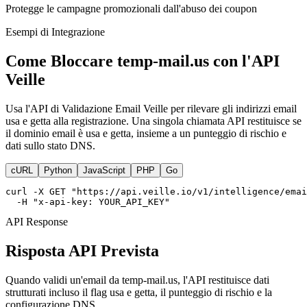
Protegge le campagne promozionali dall'abuso dei coupon
Esempi di Integrazione
Come Bloccare temp-mail.us con l'API
Veille
Usa l'API di Validazione Email Veille per rilevare gli indirizzi email
usa e getta alla registrazione. Una singola chiamata API restituisce se
il dominio email è usa e getta, insieme a un punteggio di rischio e
dati sullo stato DNS.
cURL
Python
JavaScript
PHP
Go
curl -X GET "https://api.veille.io/v1/intelligence/emai
  -H "x-api-key: YOUR_API_KEY"
API Response
Risposta API Prevista
Quando validi un'email da temp-mail.us, l'API restituisce dati
strutturati incluso il flag usa e getta, il punteggio di rischio e la
configurazione DNS.