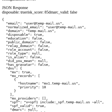
JSON Response
disposable
:
true
risk_score
:
85
dmarc_valid
:
false
{

  "email": "user@temp-mail.us",

  "normalized_email": "user@temp-mail.us",

  "domain": "temp-mail.us",

  "disposable": true,

  "education": false,

  "public_domain": false,

  "relay_domain": false,

  "role_account": false,

  "role_type": null,

  "is_alias": false,

  "did_you_mean": null,

  "has_gravatar": false,

  "dns": {

    "mx": true,

    "mx_records": [

      {

        "hostname": "mx1.temp-mail.us",

        "priority": 10

      }

    ],

    "mx_providers": [],

    "spf": "v=spf1 include:_spf.temp-mail.us ~all",

    "spf_valid": true,

    "dmarc": null,
