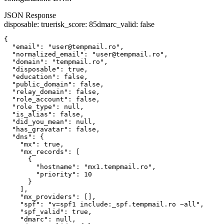
JSON Response
disposable
:
true
risk_score
:
85
dmarc_valid
:
false
{

  "email": "user@tempmail.ro",

  "normalized_email": "user@tempmail.ro",

  "domain": "tempmail.ro",

  "disposable": true,

  "education": false,

  "public_domain": false,

  "relay_domain": false,

  "role_account": false,

  "role_type": null,

  "is_alias": false,

  "did_you_mean": null,

  "has_gravatar": false,

  "dns": {

    "mx": true,

    "mx_records": [

      {

        "hostname": "mx1.tempmail.ro",

        "priority": 10

      }

    ],

    "mx_providers": [],

    "spf": "v=spf1 include:_spf.tempmail.ro ~all",

    "spf_valid": true,

    "dmarc": null,
