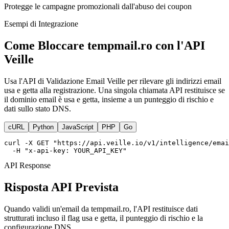
Protegge le campagne promozionali dall'abuso dei coupon
Esempi di Integrazione
Come Bloccare tempmail.ro con l'API
Veille
Usa l'API di Validazione Email Veille per rilevare gli indirizzi email
usa e getta alla registrazione. Una singola chiamata API restituisce se
il dominio email è usa e getta, insieme a un punteggio di rischio e
dati sullo stato DNS.
cURL
Python
JavaScript
PHP
Go
curl -X GET "https://api.veille.io/v1/intelligence/emai
  -H "x-api-key: YOUR_API_KEY"
API Response
Risposta API Prevista
Quando validi un'email da tempmail.ro, l'API restituisce dati
strutturati incluso il flag usa e getta, il punteggio di rischio e la
configurazione DNS.