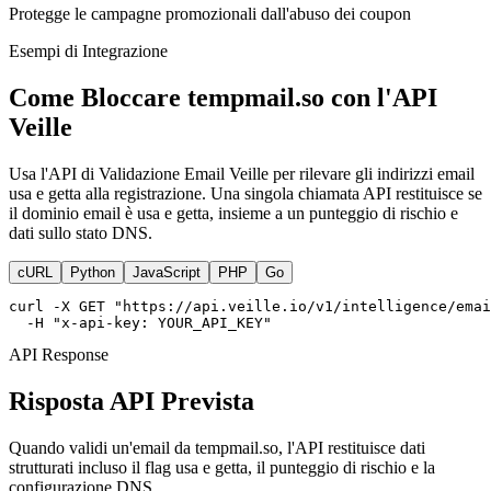
Protegge le campagne promozionali dall'abuso dei coupon
Esempi di Integrazione
Come Bloccare tempmail.so con l'API
Veille
Usa l'API di Validazione Email Veille per rilevare gli indirizzi email
usa e getta alla registrazione. Una singola chiamata API restituisce se
il dominio email è usa e getta, insieme a un punteggio di rischio e
dati sullo stato DNS.
cURL
Python
JavaScript
PHP
Go
curl -X GET "https://api.veille.io/v1/intelligence/emai
  -H "x-api-key: YOUR_API_KEY"
API Response
Risposta API Prevista
Quando validi un'email da tempmail.so, l'API restituisce dati
strutturati incluso il flag usa e getta, il punteggio di rischio e la
configurazione DNS.