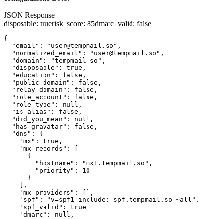
JSON Response
disposable
:
true
risk_score
:
85
dmarc_valid
:
false
{

  "email": "user@tempmail.so",

  "normalized_email": "user@tempmail.so",

  "domain": "tempmail.so",

  "disposable": true,

  "education": false,

  "public_domain": false,

  "relay_domain": false,

  "role_account": false,

  "role_type": null,

  "is_alias": false,

  "did_you_mean": null,

  "has_gravatar": false,

  "dns": {

    "mx": true,

    "mx_records": [

      {

        "hostname": "mx1.tempmail.so",

        "priority": 10

      }

    ],

    "mx_providers": [],

    "spf": "v=spf1 include:_spf.tempmail.so ~all",

    "spf_valid": true,

    "dmarc": null,
