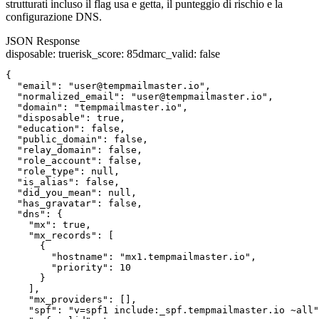
strutturati incluso il flag usa e getta, il punteggio di rischio e la
configurazione DNS.
JSON Response
disposable
:
true
risk_score
:
85
dmarc_valid
:
false
{

  "email": "user@tempmailmaster.io",

  "normalized_email": "user@tempmailmaster.io",

  "domain": "tempmailmaster.io",

  "disposable": true,

  "education": false,

  "public_domain": false,

  "relay_domain": false,

  "role_account": false,

  "role_type": null,

  "is_alias": false,

  "did_you_mean": null,

  "has_gravatar": false,

  "dns": {

    "mx": true,

    "mx_records": [

      {

        "hostname": "mx1.tempmailmaster.io",

        "priority": 10

      }

    ],

    "mx_providers": [],

    "spf": "v=spf1 include:_spf.tempmailmaster.io ~all"