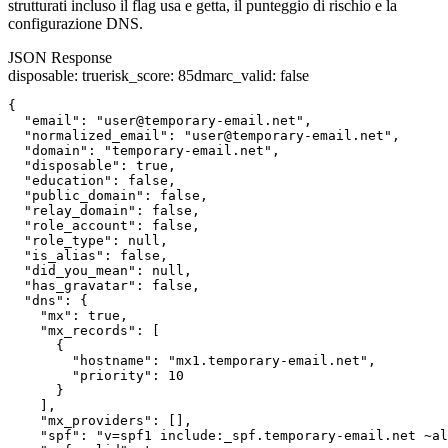
strutturati incluso il flag usa e getta, il punteggio di rischio e la
configurazione DNS.
JSON Response
disposable
:
true
risk_score
:
85
dmarc_valid
:
false
{

  "email": "user@temporary-email.net",

  "normalized_email": "user@temporary-email.net",

  "domain": "temporary-email.net",

  "disposable": true,

  "education": false,

  "public_domain": false,

  "relay_domain": false,

  "role_account": false,

  "role_type": null,

  "is_alias": false,

  "did_you_mean": null,

  "has_gravatar": false,

  "dns": {

    "mx": true,

    "mx_records": [

      {

        "hostname": "mx1.temporary-email.net",

        "priority": 10

      }

    ],

    "mx_providers": [],

    "spf": "v=spf1 include:_spf.temporary-email.net ~al