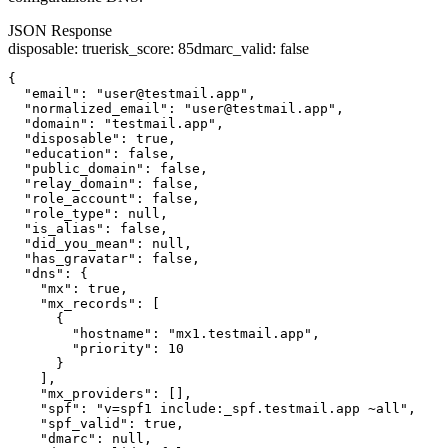
JSON Response
disposable
:
true
risk_score
:
85
dmarc_valid
:
false
{

  "email": "user@testmail.app",

  "normalized_email": "user@testmail.app",

  "domain": "testmail.app",

  "disposable": true,

  "education": false,

  "public_domain": false,

  "relay_domain": false,

  "role_account": false,

  "role_type": null,

  "is_alias": false,

  "did_you_mean": null,

  "has_gravatar": false,

  "dns": {

    "mx": true,

    "mx_records": [

      {

        "hostname": "mx1.testmail.app",

        "priority": 10

      }

    ],

    "mx_providers": [],

    "spf": "v=spf1 include:_spf.testmail.app ~all",

    "spf_valid": true,

    "dmarc": null,
