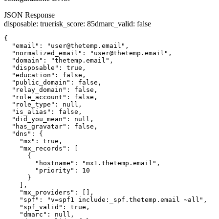
JSON Response
disposable
:
true
risk_score
:
85
dmarc_valid
:
false
{

  "email": "user@thetemp.email",

  "normalized_email": "user@thetemp.email",

  "domain": "thetemp.email",

  "disposable": true,

  "education": false,

  "public_domain": false,

  "relay_domain": false,

  "role_account": false,

  "role_type": null,

  "is_alias": false,

  "did_you_mean": null,

  "has_gravatar": false,

  "dns": {

    "mx": true,

    "mx_records": [

      {

        "hostname": "mx1.thetemp.email",

        "priority": 10

      }

    ],

    "mx_providers": [],

    "spf": "v=spf1 include:_spf.thetemp.email ~all",

    "spf_valid": true,

    "dmarc": null,
