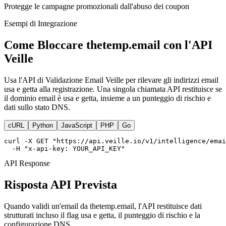
Protegge le campagne promozionali dall'abuso dei coupon
Esempi di Integrazione
Come Bloccare thetemp.email con l'API
Veille
Usa l'API di Validazione Email Veille per rilevare gli indirizzi email
usa e getta alla registrazione. Una singola chiamata API restituisce se
il dominio email è usa e getta, insieme a un punteggio di rischio e
dati sullo stato DNS.
cURL
Python
JavaScript
PHP
Go
curl -X GET "https://api.veille.io/v1/intelligence/emai
  -H "x-api-key: YOUR_API_KEY"
API Response
Risposta API Prevista
Quando validi un'email da thetemp.email, l'API restituisce dati
strutturati incluso il flag usa e getta, il punteggio di rischio e la
configurazione DNS.