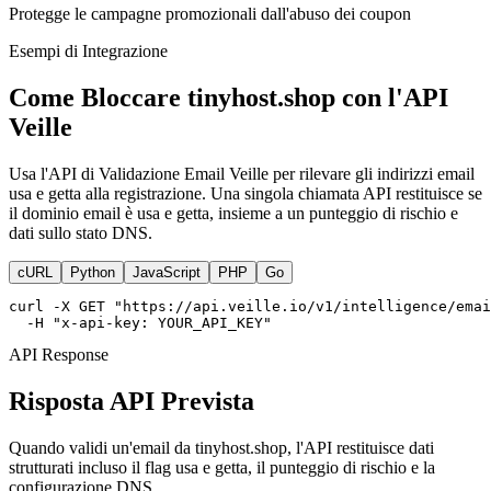
Protegge le campagne promozionali dall'abuso dei coupon
Esempi di Integrazione
Come Bloccare tinyhost.shop con l'API
Veille
Usa l'API di Validazione Email Veille per rilevare gli indirizzi email
usa e getta alla registrazione. Una singola chiamata API restituisce se
il dominio email è usa e getta, insieme a un punteggio di rischio e
dati sullo stato DNS.
cURL
Python
JavaScript
PHP
Go
curl -X GET "https://api.veille.io/v1/intelligence/emai
  -H "x-api-key: YOUR_API_KEY"
API Response
Risposta API Prevista
Quando validi un'email da tinyhost.shop, l'API restituisce dati
strutturati incluso il flag usa e getta, il punteggio di rischio e la
configurazione DNS.