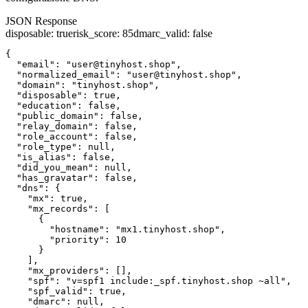
JSON Response
disposable
:
true
risk_score
:
85
dmarc_valid
:
false
{

  "email": "user@tinyhost.shop",

  "normalized_email": "user@tinyhost.shop",

  "domain": "tinyhost.shop",

  "disposable": true,

  "education": false,

  "public_domain": false,

  "relay_domain": false,

  "role_account": false,

  "role_type": null,

  "is_alias": false,

  "did_you_mean": null,

  "has_gravatar": false,

  "dns": {

    "mx": true,

    "mx_records": [

      {

        "hostname": "mx1.tinyhost.shop",

        "priority": 10

      }

    ],

    "mx_providers": [],

    "spf": "v=spf1 include:_spf.tinyhost.shop ~all",

    "spf_valid": true,

    "dmarc": null,
