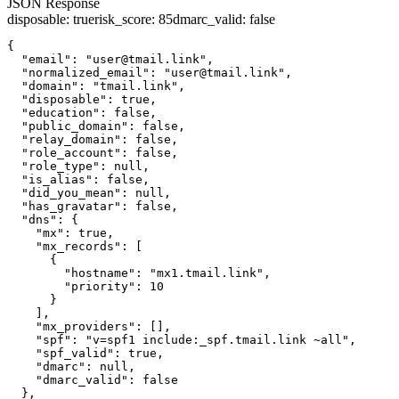
JSON Response
disposable
:
true
risk_score
:
85
dmarc_valid
:
false
{

  "email": "user@tmail.link",

  "normalized_email": "user@tmail.link",

  "domain": "tmail.link",

  "disposable": true,

  "education": false,

  "public_domain": false,

  "relay_domain": false,

  "role_account": false,

  "role_type": null,

  "is_alias": false,

  "did_you_mean": null,

  "has_gravatar": false,

  "dns": {

    "mx": true,

    "mx_records": [

      {

        "hostname": "mx1.tmail.link",

        "priority": 10

      }

    ],

    "mx_providers": [],

    "spf": "v=spf1 include:_spf.tmail.link ~all",

    "spf_valid": true,

    "dmarc": null,

    "dmarc_valid": false

  },
