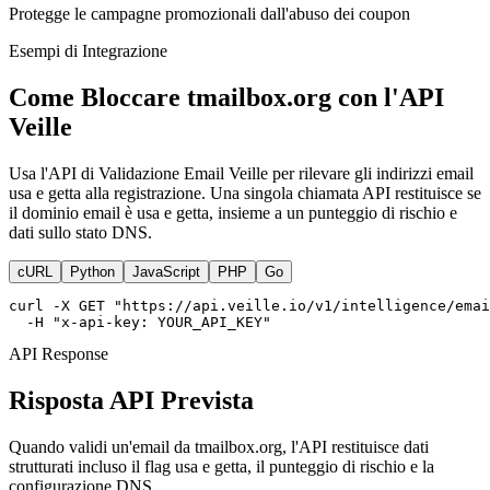
Protegge le campagne promozionali dall'abuso dei coupon
Esempi di Integrazione
Come Bloccare tmailbox.org con l'API
Veille
Usa l'API di Validazione Email Veille per rilevare gli indirizzi email
usa e getta alla registrazione. Una singola chiamata API restituisce se
il dominio email è usa e getta, insieme a un punteggio di rischio e
dati sullo stato DNS.
cURL
Python
JavaScript
PHP
Go
curl -X GET "https://api.veille.io/v1/intelligence/emai
  -H "x-api-key: YOUR_API_KEY"
API Response
Risposta API Prevista
Quando validi un'email da tmailbox.org, l'API restituisce dati
strutturati incluso il flag usa e getta, il punteggio di rischio e la
configurazione DNS.