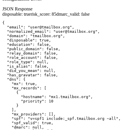
JSON Response
disposable
:
true
risk_score
:
85
dmarc_valid
:
false
{

  "email": "user@tmailbox.org",

  "normalized_email": "user@tmailbox.org",

  "domain": "tmailbox.org",

  "disposable": true,

  "education": false,

  "public_domain": false,

  "relay_domain": false,

  "role_account": false,

  "role_type": null,

  "is_alias": false,

  "did_you_mean": null,

  "has_gravatar": false,

  "dns": {

    "mx": true,

    "mx_records": [

      {

        "hostname": "mx1.tmailbox.org",

        "priority": 10

      }

    ],

    "mx_providers": [],

    "spf": "v=spf1 include:_spf.tmailbox.org ~all",

    "spf_valid": true,

    "dmarc": null,
