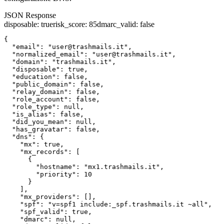
JSON Response
disposable
:
true
risk_score
:
85
dmarc_valid
:
false
{

  "email": "user@trashmails.it",

  "normalized_email": "user@trashmails.it",

  "domain": "trashmails.it",

  "disposable": true,

  "education": false,

  "public_domain": false,

  "relay_domain": false,

  "role_account": false,

  "role_type": null,

  "is_alias": false,

  "did_you_mean": null,

  "has_gravatar": false,

  "dns": {

    "mx": true,

    "mx_records": [

      {

        "hostname": "mx1.trashmails.it",

        "priority": 10

      }

    ],

    "mx_providers": [],

    "spf": "v=spf1 include:_spf.trashmails.it ~all",

    "spf_valid": true,

    "dmarc": null,
