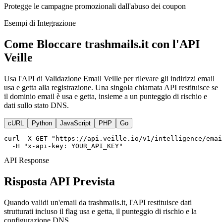
Protegge le campagne promozionali dall'abuso dei coupon
Esempi di Integrazione
Come Bloccare trashmails.it con l'API
Veille
Usa l'API di Validazione Email Veille per rilevare gli indirizzi email
usa e getta alla registrazione. Una singola chiamata API restituisce se
il dominio email è usa e getta, insieme a un punteggio di rischio e
dati sullo stato DNS.
cURL
Python
JavaScript
PHP
Go
curl -X GET "https://api.veille.io/v1/intelligence/emai
  -H "x-api-key: YOUR_API_KEY"
API Response
Risposta API Prevista
Quando validi un'email da trashmails.it, l'API restituisce dati
strutturati incluso il flag usa e getta, il punteggio di rischio e la
configurazione DNS.