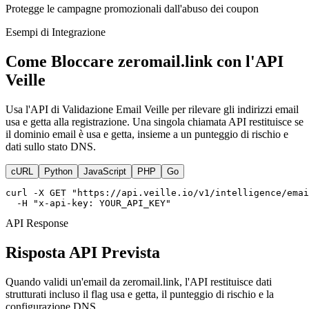
Protegge le campagne promozionali dall'abuso dei coupon
Esempi di Integrazione
Come Bloccare zeromail.link con l'API
Veille
Usa l'API di Validazione Email Veille per rilevare gli indirizzi email
usa e getta alla registrazione. Una singola chiamata API restituisce se
il dominio email è usa e getta, insieme a un punteggio di rischio e
dati sullo stato DNS.
cURL
Python
JavaScript
PHP
Go
curl -X GET "https://api.veille.io/v1/intelligence/emai
  -H "x-api-key: YOUR_API_KEY"
API Response
Risposta API Prevista
Quando validi un'email da zeromail.link, l'API restituisce dati
strutturati incluso il flag usa e getta, il punteggio di rischio e la
configurazione DNS.