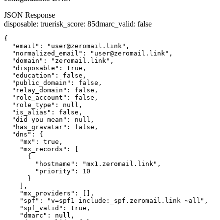
JSON Response
disposable
:
true
risk_score
:
85
dmarc_valid
:
false
{

  "email": "user@zeromail.link",

  "normalized_email": "user@zeromail.link",

  "domain": "zeromail.link",

  "disposable": true,

  "education": false,

  "public_domain": false,

  "relay_domain": false,

  "role_account": false,

  "role_type": null,

  "is_alias": false,

  "did_you_mean": null,

  "has_gravatar": false,

  "dns": {

    "mx": true,

    "mx_records": [

      {

        "hostname": "mx1.zeromail.link",

        "priority": 10

      }

    ],

    "mx_providers": [],

    "spf": "v=spf1 include:_spf.zeromail.link ~all",

    "spf_valid": true,

    "dmarc": null,
