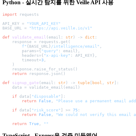
Python - 실시간 탐지를 위한 Veille API 사용
import
 requests

API_KEY = 
"YOUR_API_KEY"
BASE_URL = 
"https://api.veille.io/v1"
def
validate_email
(
email: 
str
) -> 
dict
:

    response = requests.get(

f"
{BASE_URL}
/intelligence/email"
,

        params={
"query"
: email},

        headers={
"x-api-key"
: API_KEY},

        timeout=
3
,

    )

    response.raise_for_status()

return
 response.json()

def
signup_gate
(
email: 
str
) -> 
tuple
[
bool
, 
str
]:

    data = validate_email(email)

if
 data[
"disposable"
]:

return
False
, 
"Please use a permanent email add
if
 data[
"risk_score"
] >= 
75
:

return
False
, 
"We could not verify this email a
return
True
, 
""
TypeScript - Express용 검증 미들웨어