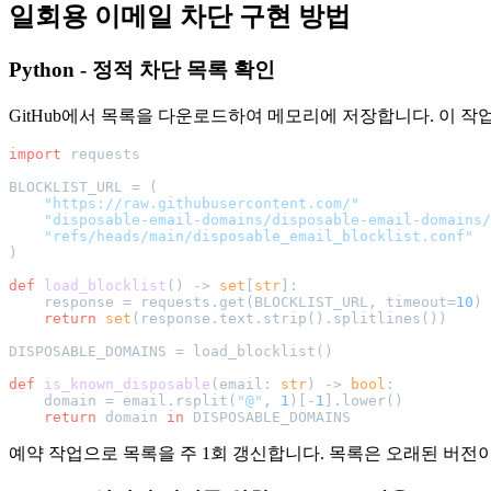
일회용 이메일 차단 구현 방법
Python - 정적 차단 목록 확인
GitHub에서 목록을 다운로드하여 메모리에 저장합니다. 이 작
import
 requests

BLOCKLIST_URL = (

"https://raw.githubusercontent.com/"
"disposable-email-domains/disposable-email-domains/
"refs/heads/main/disposable_email_blocklist.conf"
)

def
load_blocklist
() -> 
set
[
str
]:

    response = requests.get(BLOCKLIST_URL, timeout=
10
)

return
set
(response.text.strip().splitlines())

DISPOSABLE_DOMAINS = load_blocklist()

def
is_known_disposable
(
email: 
str
) -> 
bool
:

    domain = email.rsplit(
"@"
, 
1
)[-
1
].lower()

return
 domain 
in
예약 작업으로 목록을 주 1회 갱신합니다. 목록은 오래된 버전