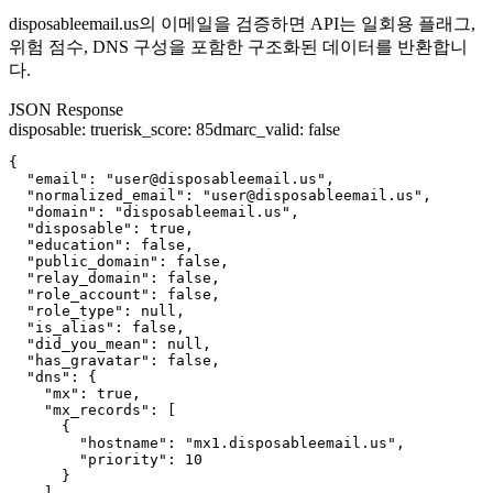
disposableemail.us의 이메일을 검증하면 API는 일회용 플래그,
위험 점수, DNS 구성을 포함한 구조화된 데이터를 반환합니
다.
JSON Response
disposable
:
true
risk_score
:
85
dmarc_valid
:
false
{

  "email": "user@disposableemail.us",

  "normalized_email": "user@disposableemail.us",

  "domain": "disposableemail.us",

  "disposable": true,

  "education": false,

  "public_domain": false,

  "relay_domain": false,

  "role_account": false,

  "role_type": null,

  "is_alias": false,

  "did_you_mean": null,

  "has_gravatar": false,

  "dns": {

    "mx": true,

    "mx_records": [

      {

        "hostname": "mx1.disposableemail.us",

        "priority": 10

      }

    ],
