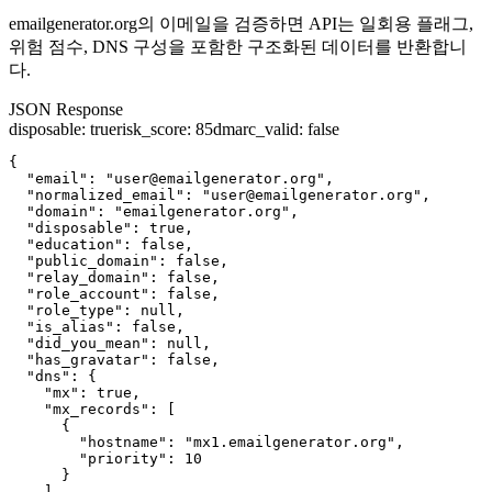
emailgenerator.org의 이메일을 검증하면 API는 일회용 플래그,
위험 점수, DNS 구성을 포함한 구조화된 데이터를 반환합니
다.
JSON Response
disposable
:
true
risk_score
:
85
dmarc_valid
:
false
{

  "email": "user@emailgenerator.org",

  "normalized_email": "user@emailgenerator.org",

  "domain": "emailgenerator.org",

  "disposable": true,

  "education": false,

  "public_domain": false,

  "relay_domain": false,

  "role_account": false,

  "role_type": null,

  "is_alias": false,

  "did_you_mean": null,

  "has_gravatar": false,

  "dns": {

    "mx": true,

    "mx_records": [

      {

        "hostname": "mx1.emailgenerator.org",

        "priority": 10

      }

    ],
