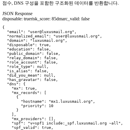
점수, DNS 구성을 포함한 구조화된 데이터를 반환합니다.
JSON Response
disposable
:
true
risk_score
:
85
dmarc_valid
:
false
{

  "email": "user@luxusmail.org",

  "normalized_email": "user@luxusmail.org",

  "domain": "luxusmail.org",

  "disposable": true,

  "education": false,

  "public_domain": false,

  "relay_domain": false,

  "role_account": false,

  "role_type": null,

  "is_alias": false,

  "did_you_mean": null,

  "has_gravatar": false,

  "dns": {

    "mx": true,

    "mx_records": [

      {

        "hostname": "mx1.luxusmail.org",

        "priority": 10

      }

    ],

    "mx_providers": [],

    "spf": "v=spf1 include:_spf.luxusmail.org ~all",

    "spf_valid": true,
