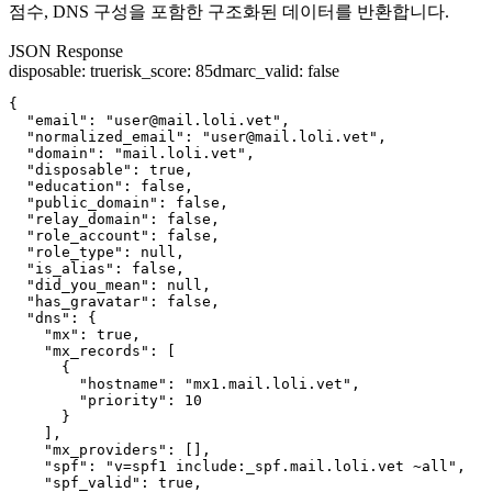
점수, DNS 구성을 포함한 구조화된 데이터를 반환합니다.
JSON Response
disposable
:
true
risk_score
:
85
dmarc_valid
:
false
{

  "email": "user@mail.loli.vet",

  "normalized_email": "user@mail.loli.vet",

  "domain": "mail.loli.vet",

  "disposable": true,

  "education": false,

  "public_domain": false,

  "relay_domain": false,

  "role_account": false,

  "role_type": null,

  "is_alias": false,

  "did_you_mean": null,

  "has_gravatar": false,

  "dns": {

    "mx": true,

    "mx_records": [

      {

        "hostname": "mx1.mail.loli.vet",

        "priority": 10

      }

    ],

    "mx_providers": [],

    "spf": "v=spf1 include:_spf.mail.loli.vet ~all",

    "spf_valid": true,
