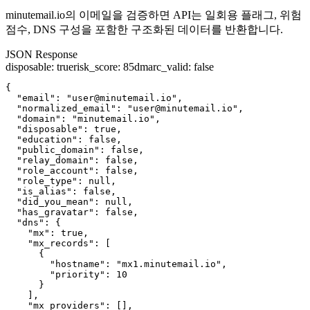
minutemail.io의 이메일을 검증하면 API는 일회용 플래그, 위험
점수, DNS 구성을 포함한 구조화된 데이터를 반환합니다.
JSON Response
disposable
:
true
risk_score
:
85
dmarc_valid
:
false
{

  "email": "user@minutemail.io",

  "normalized_email": "user@minutemail.io",

  "domain": "minutemail.io",

  "disposable": true,

  "education": false,

  "public_domain": false,

  "relay_domain": false,

  "role_account": false,

  "role_type": null,

  "is_alias": false,

  "did_you_mean": null,

  "has_gravatar": false,

  "dns": {

    "mx": true,

    "mx_records": [

      {

        "hostname": "mx1.minutemail.io",

        "priority": 10

      }

    ],

    "mx_providers": [],
