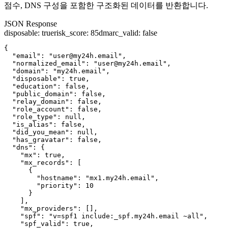
점수, DNS 구성을 포함한 구조화된 데이터를 반환합니다.
JSON Response
disposable
:
true
risk_score
:
85
dmarc_valid
:
false
{

  "email": "user@my24h.email",

  "normalized_email": "user@my24h.email",

  "domain": "my24h.email",

  "disposable": true,

  "education": false,

  "public_domain": false,

  "relay_domain": false,

  "role_account": false,

  "role_type": null,

  "is_alias": false,

  "did_you_mean": null,

  "has_gravatar": false,

  "dns": {

    "mx": true,

    "mx_records": [

      {

        "hostname": "mx1.my24h.email",

        "priority": 10

      }

    ],

    "mx_providers": [],

    "spf": "v=spf1 include:_spf.my24h.email ~all",

    "spf_valid": true,
