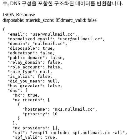
수, DNS 구성을 포함한 구조화된 데이터를 반환합니다.
JSON Response
disposable
:
true
risk_score
:
85
dmarc_valid
:
false
{

  "email": "user@nullmail.cc",

  "normalized_email": "user@nullmail.cc",

  "domain": "nullmail.cc",

  "disposable": true,

  "education": false,

  "public_domain": false,

  "relay_domain": false,

  "role_account": false,

  "role_type": null,

  "is_alias": false,

  "did_you_mean": null,

  "has_gravatar": false,

  "dns": {

    "mx": true,

    "mx_records": [

      {

        "hostname": "mx1.nullmail.cc",

        "priority": 10

      }

    ],

    "mx_providers": [],

    "spf": "v=spf1 include:_spf.nullmail.cc ~all",

    "spf_valid": true,
