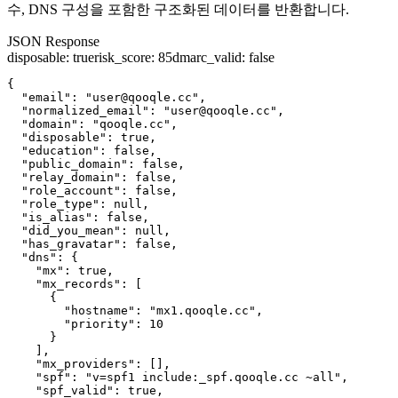
수, DNS 구성을 포함한 구조화된 데이터를 반환합니다.
JSON Response
disposable
:
true
risk_score
:
85
dmarc_valid
:
false
{

  "email": "user@qooqle.cc",

  "normalized_email": "user@qooqle.cc",

  "domain": "qooqle.cc",

  "disposable": true,

  "education": false,

  "public_domain": false,

  "relay_domain": false,

  "role_account": false,

  "role_type": null,

  "is_alias": false,

  "did_you_mean": null,

  "has_gravatar": false,

  "dns": {

    "mx": true,

    "mx_records": [

      {

        "hostname": "mx1.qooqle.cc",

        "priority": 10

      }

    ],

    "mx_providers": [],

    "spf": "v=spf1 include:_spf.qooqle.cc ~all",

    "spf_valid": true,
